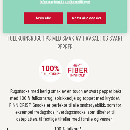
Informasjonskapselinnstillinger
Finncrisp
Produkter
Snacks
FINN CRISP Sea Salt & Black Pepper Snack
SEA SALT & BLACK PEPPER
Avvis alle
Godta alle cookier
SNACK
FULLKORNSRUGCHIPS MED SMAK AV HAVSALT OG SVART
PEPPER
Rugsnacks med herlig smak av en touch av svart pepper bakt
med 100 % fullkornsrug, solsikkeolje og toppet med krydder.
FINN CRISP Snacks er perfekte til alle snaksøyeblikk, som for
eksempel fredagskos, hverdagssnacks, som tilbehør til
osteplatten, til festlige tilfeller med familie og venner.
100 % fullkorn*