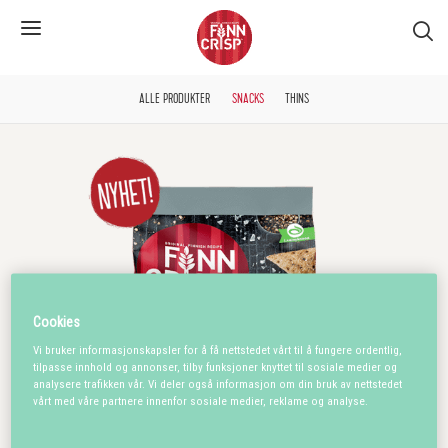
S�k
ALLE PRODUKTER
SNACKS
THINS
Cookies
Vi bruker informasjonskapsler for å få nettstedet vårt til å fungere ordentlig,
tilpasse innhold og annonser, tilby funksjoner knyttet til sosiale medier og
analysere trafikken vår. Vi deler også informasjon om din bruk av nettstedet
vårt med våre partnere innenfor sosiale medier, reklame og analyse.