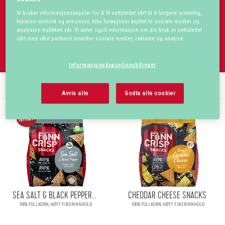
hjemmelaget dipp til fredagskosen. Hvem av dem blir din favoritt?
Vi bruker informasjonskapsler for å få nettstedet vårt til å fungere ordentlig,
tilpasse innhold og annonser, tilby funksjoner knyttet til sosiale medier og
analysere trafikken vår. Vi deler også informasjon om din bruk av nettstedet
vårt med våre partnere innenfor sosiale medier, reklame og analyse.
Informasjonskapselinnstillinger
VIS BARE:
Avvis alle
Godta alle cookier
SEA SALT & BLACK PEPPER...
CHEDDAR CHEESE SNACKS
100% FULLKORN, HØYT FIBERINNHOLD
100% FULLKORN, HØYT FIBERINNHOLD