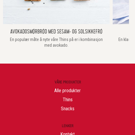
AVOKADOSMØRBRØD MED SESAM- OG SOLSIKKEFRØ
En populær måte å nyte våre Thins på er i kombinasjon
En klassi
med avokado.
VÅRE PRODUKTER
Alle produkter
Thins
Snacks
LENKER
Kontakt