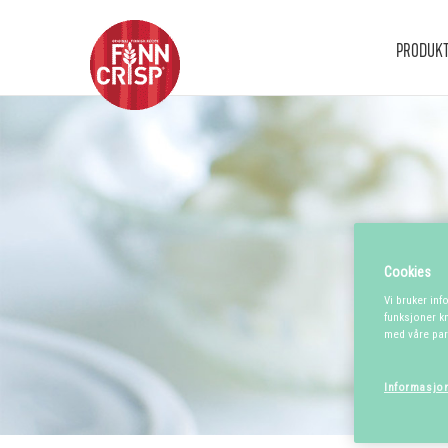
PRODUK
Cookies
Vi bruker inf
funksjoner kn
med våre par
Informasjon