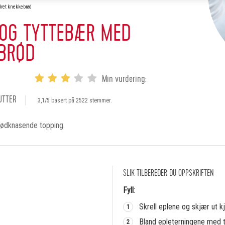
dret knekkebrød
 OG TYTTEBÆR MED
BRØD
Min vurdering:
UTTER
3,1/5 basert på 2522 stemmer.
rødknasende topping.
SLIK TILBEREDER DU OPPSKRIFTEN
Fyll
:
Skrell eplene og skjær ut k
Bland epleterningene med t