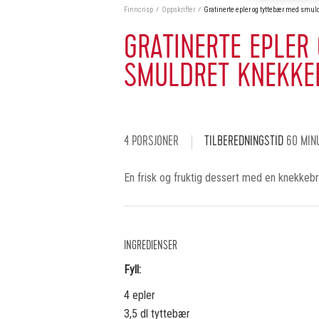
Finncrisp
Oppskrifter
Gratinerte epler og tyttebær med smul
GRATINERTE EPLER
SMULDRET KNEKKE
4 PORSJONER
TILBEREDNINGSTID
60 MIN
En frisk og fruktig dessert med en knekkeb
INGREDIENSER
Fyll:
4 epler
3,5 dl tyttebær