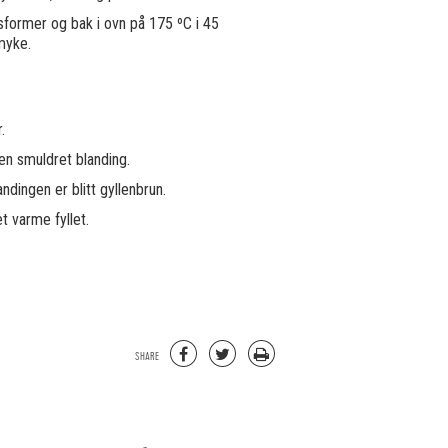
sformer og bak i ovn på 175 ºC i 45
 myke.
.
 en smuldret blanding.
andingen er blitt gyllenbrun.
t varme fyllet.
SHARE