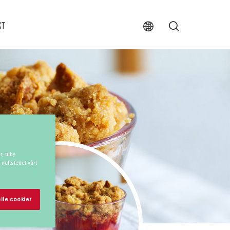
Val
S�k
KT
av
land
, tilby
 nettstedet vårt
lle cookier