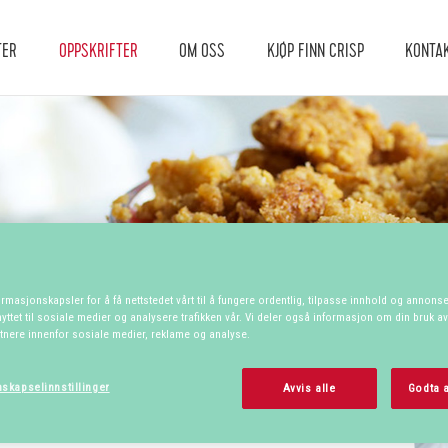
TER
OPPSKRIFTER
OM OSS
KJØP FINN CRISP
KONTA
ormasjonskapsler for å få nettstedet vårt til å fungere ordentlig, tilpasse innhold og annonser
yttet til sosiale medier og analysere trafikken vår. Vi deler også informasjon om din bruk av
tnere innenfor sosiale medier, reklame og analyse.
skapselinnstillinger
Avvis alle
Godta a